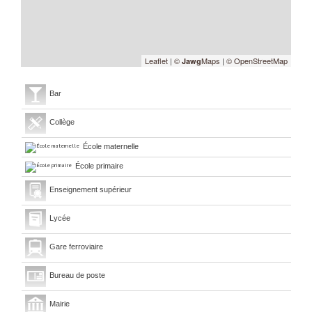
Leaflet
|
©
Maps
|
© OpenStreetMap
Jawg
Bar
Collège
École maternelle
École primaire
Enseignement supérieur
Lycée
Gare ferroviaire
Bureau de poste
Mairie