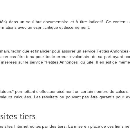
ités) dans un seul but documentaire et à titre indicatif. Ce conten
nformations avec un esprit critique et discernement.
ain, technique et financier pour assurer un service Petites Annonces d
aucun cas être tenu pour toute erreur involontaire de sa part ayant po
s insérées sur le service "Petites Annonces" du Site. Il en est de même 
imulateurs" permettant d'effectuer aisément un certain nombre de calculs
leurs calculées. Les résultats ne pouvant pas être garantis pour exac
ites tiers
s sites Internet édités par des tiers. La mise en place de ces liens ne 