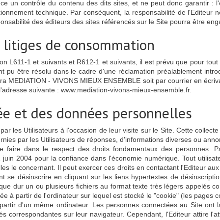
e un contrôle du contenu des dits sites, et ne peut donc garantir : l'exa
ctionnement technique. Par conséquent, la responsabilité de l'Editeur n
esponsabilité des éditeurs des sites référencés sur le Site pourra être en
s litiges de consommation
611-1 et suivants et R612-1 et suivants, il est prévu que pour tout li
ant pu être résolu dans le cadre d'une réclamation préalablement intr
tactera MEDIATION - VIVONS MIEUX ENSEMBLE soit par courrier en écriv
à l'adresse suivante : www.mediation-vivons-mieux-ensemble.fr.
vée et des données personnelles
par les Utilisateurs à l'occasion de leur visite sur le Site. Cette collec
fournies par les Utilisateurs de réponses, d'informations diverses ou anno
 se faire dans le respect des droits fondamentaux des personnes. Pa
juin 2004 pour la confiance dans l'économie numérique. Tout utilisate
es le concernant. Il peut exercer ces droits en contactant l'Editeur au
vent se désinscrire en cliquant sur les liens hypertextes de désinscript
sque dur un ou plusieurs fichiers au format texte très légers appelés
ée à partir de l'ordinateur sur lequel est stocké le "cookie" (les pages co
 à partir d'un même ordinateur. Les personnes connectées au Site ont l
és correspondantes sur leur navigateur. Cependant, l'Editeur attire l'at