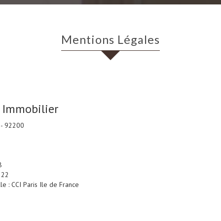
Mentions Légales
n Immobilier
e - 92200
8
222
e : CCI Paris Ile de France