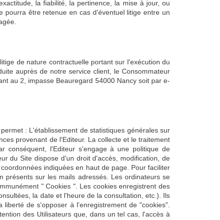
ctitude, la fiabilité, la pertinence, la mise à jour, ou
e pourra être retenue en cas d'éventuel litige entre un
gagée.
tige de nature contractuelle portant sur l'exécution du
oduite auprès de notre service client, le Consommateur
ant au 2, impasse Beauregard 54000 Nancy soit par e-
te permet : L'établissement de statistiques générales sur
nces provenant de l'Editeur. La collecte et le traitement
r conséquent, l'Editeur s'engage à une politique de
ur du Site dispose d'un droit d'accès, modification, de
x coordonnées indiquées en haut de page. Pour faciliter
ion présents sur les mails adressés. Les ordinateurs se
 communément " Cookies ". Les cookies enregistrent des
nsultées, la date et l'heure de la consultation, etc.). Ils
a liberté de s'opposer à l'enregistrement de "cookies".
tention des Utilisateurs que, dans un tel cas, l'accès à