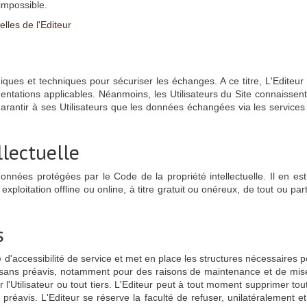
 impossible.
lles de l'Editeur
iques et techniques pour sécuriser les échanges. A ce titre, L'Edite
tations applicables. Néanmoins, les Utilisateurs du Site connaissent l
garantir à ses Utilisateurs que les données échangées via les services
llectuelle
s données protégées par le Code de la propriété intellectuelle. Il en
xploitation offline ou online, à titre gratuit ou onéreux, de tout ou 
s
d'accessibilité de service et met en place les structures nécessaires po
 sans préavis, notamment pour des raisons de maintenance et de mise
l'Utilisateur ou tout tiers. L'Editeur peut à tout moment supprimer tou
éavis. L'Editeur se réserve la faculté de refuser, unilatéralement et sa