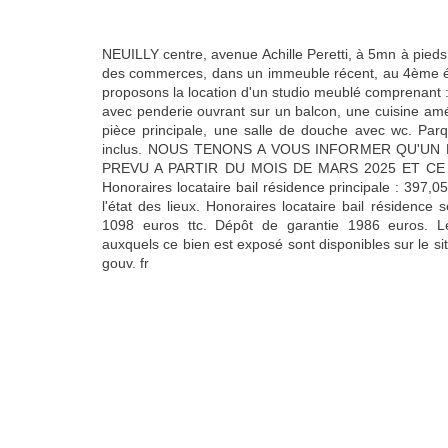
NEUILLY centre, avenue Achille Peretti, à 5mn à pieds
des commerces, dans un immeuble récent, au 4ème é
proposons la location d'un studio meublé comprenant :
avec penderie ouvrant sur un balcon, une cuisine am
pièce principale, une salle de douche avec wc. Parqu
inclus. NOUS TENONS A VOUS INFORMER QU'UN
PREVU A PARTIR DU MOIS DE MARS 2025 ET CE
Honoraires locataire bail résidence principale : 397,0
l'état des lieux. Honoraires locataire bail résidenc
1098 euros ttc. Dépôt de garantie 1986 euros. Le
auxquels ce bien est exposé sont disponibles sur le s
gouv. fr