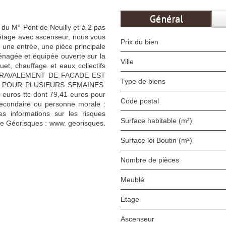
Général
 du M° Pont de Neuilly et à 2 pas
tage avec ascenseur, nous vous
Prix du bien
 une entrée, une pièce principale
énagée et équipée ouverte sur la
Ville
et, chauffage et eaux collectifs
 RAVALEMENT DE FACADE EST
Type de biens
 POUR PLUSIEURS SEMAINES.
5 euros ttc dont 79,41 euros pour
Code postal
e secondaire ou personne morale :
s informations sur les risques
Surface habitable (m²)
ite Géorisques : www. georisques.
Surface loi Boutin (m²)
Nombre de pièces
Meublé
Etage
Ascenseur