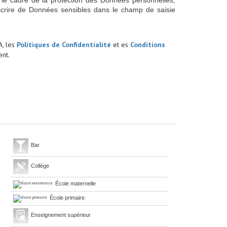
 le cadre de la protection des Données personnelles,
scrire de Données sensibles dans le champ de saisie
A, les
Politiques de Confidentialité
et es
Conditions
nt.
Bar
Collège
École maternelle
École primaire
Enseignement supérieur