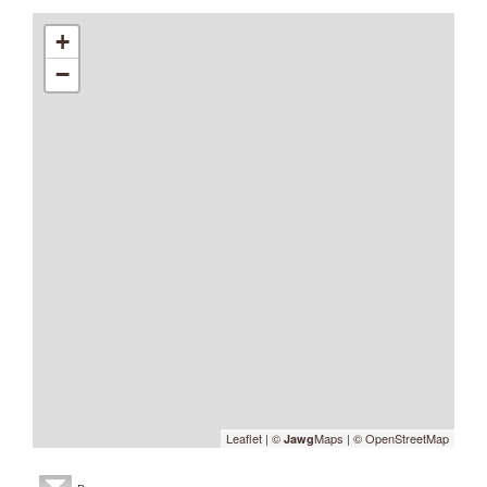
+
−
Leaflet
|
©
Maps
|
© OpenStreetMap
Jawg