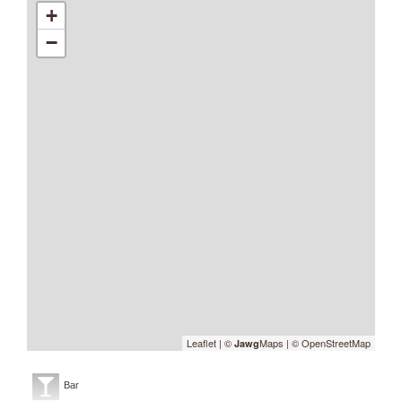
+
−
Leaflet
|
©
Maps
|
© OpenStreetMap
Jawg
Bar