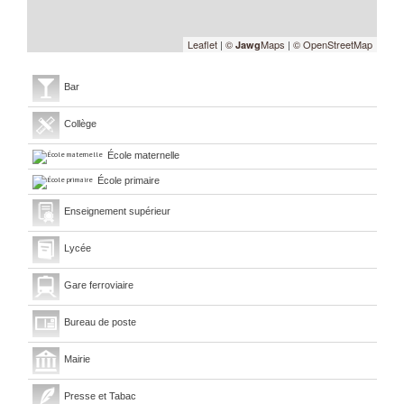
Leaflet
|
©
Maps
|
© OpenStreetMap
Jawg
Bar
Collège
École maternelle
École primaire
Enseignement supérieur
Lycée
Gare ferroviaire
Bureau de poste
Mairie
Presse et Tabac