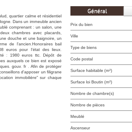
Général
ud, quartier calme et résidentiel
ulogne. Dans un immeuble ancien
Prix du bien
ublé comprenant : un salon, une
 deux chambres avec placards,
Ville
une douche et une baignoire, un
e de l'ancien.Honoraires bail
Type de biens
08 euros pour l'état des lieux.
été : 1980 euros ttc. Dépôt de
Code postal
ques auxquels ce bien est exposé
ques. gouv. fr . Afin de protéger
Surface habitable (m²)
conseillons d'apposer un filigrane
ocation immobilière" sur chaque
Surface loi Boutin (m²)
Nombre de chambre(s)
Nombre de pièces
Meublé
Ascenseur