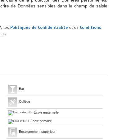
 le cadre de la protection des Données personnelles,
scrire de Données sensibles dans le champ de saisie
A, les
Politiques de Confidentialité
et es
Conditions
nt.
Bar
Collège
École maternelle
École primaire
Enseignement supérieur