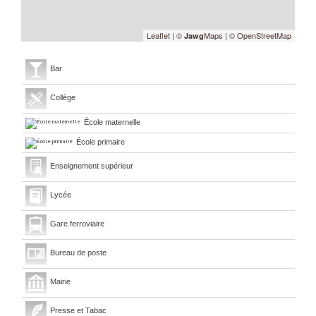
Leaflet
|
©
Maps
|
© OpenStreetMap
Jawg
Bar
Collège
École maternelle
École primaire
Enseignement supérieur
Lycée
Gare ferroviaire
Bureau de poste
Mairie
Presse et Tabac