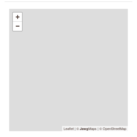
+
−
Leaflet
|
©
Maps
|
© OpenStreetMap
Jawg