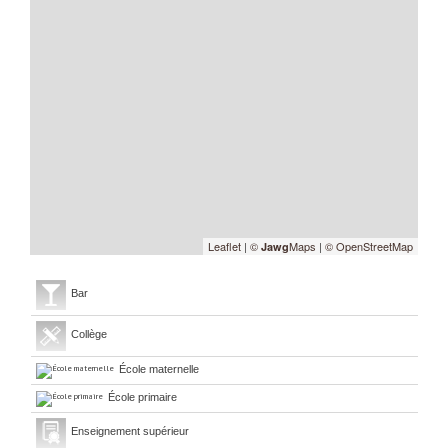
Leaflet
|
©
Maps
|
© OpenStreetMap
Jawg
Bar
Collège
École maternelle
École primaire
Enseignement supérieur