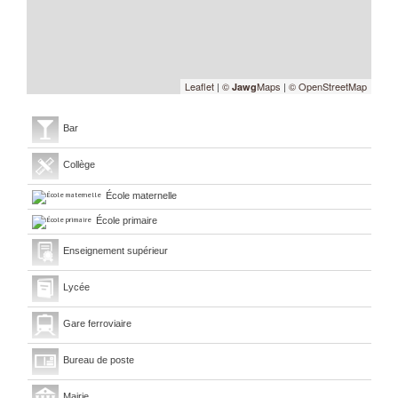
Leaflet
|
©
Maps
|
© OpenStreetMap
Jawg
Bar
Collège
École maternelle
École primaire
Enseignement supérieur
Lycée
Gare ferroviaire
Bureau de poste
Mairie