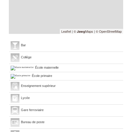
Leaflet
|
©
Maps
|
© OpenStreetMap
Jawg
Bar
Collège
École maternelle
École primaire
Enseignement supérieur
Lycée
Gare ferroviaire
Bureau de poste