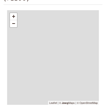
+
−
Leaflet
|
©
Maps
|
© OpenStreetMap
Jawg