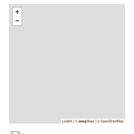
+
−
Leaflet
|
©
Maps
|
© OpenStreetMap
Jawg