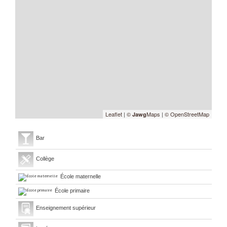
Leaflet
|
©
Maps
|
© OpenStreetMap
Jawg
Bar
Collège
École maternelle
École primaire
Enseignement supérieur