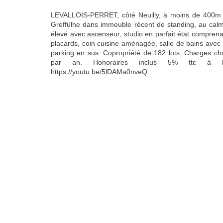
LEVALLOIS-PERRET, côté Neuilly, à moins de 400m d
Greffülhe dans immeuble récent de standing, au calme
élevé avec ascenseur, studio en parfait état comprenan
placards, coin cuisine aménagée, salle de bains avec 
parking en sus. Copropriété de 182 lots. Charges cha
par an. Honoraires inclus 5% ttc à la
https://youtu.be/5lDAMa0nveQ