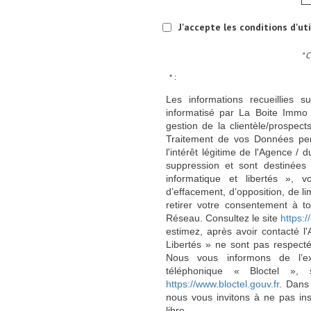
J'accepte les conditions d'ut
* 
* :
Les informations recueillies s
informatisé par La Boite Immo 
gestion de la clientèle/prospe
Traitement de vos Données per
l'intérêt légitime de l'Agence 
suppression et sont destinée
informatique et libertés », v
d’effacement, d’opposition, de l
retirer votre consentement à t
Réseau. Consultez le site
https://
estimez, après avoir contacté l
Libertés » ne sont pas respect
Nous vous informons de l’ex
téléphonique « Bloctel », 
https://www.bloctel.gouv.fr
. Dans
nous vous invitons à ne pas in
libre.