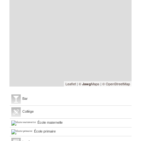
Leaflet
|
©
Maps
|
© OpenStreetMap
Jawg
Bar
Collège
École maternelle
École primaire