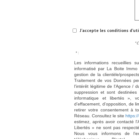
J'accepte les conditions d'ut
* 
* :
Les informations recueillies s
informatisé par La Boite Immo 
gestion de la clientèle/prospe
Traitement de vos Données per
l'intérêt légitime de l'Agence 
suppression et sont destinée
informatique et libertés », v
d’effacement, d’opposition, de l
retirer votre consentement à t
Réseau. Consultez le site
https://
estimez, après avoir contacté l
Libertés » ne sont pas respect
Nous vous informons de l’ex