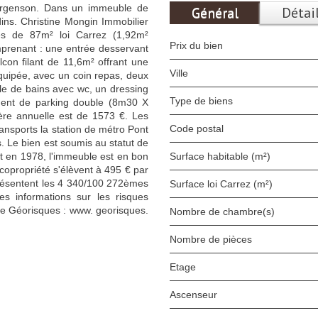
Argenson. Dans un immeuble de
Général
Détai
dins. Christine Mongin Immobilier
s de 87m² loi Carrez (1,92m²
Prix du bien
mprenant : une entrée desservant
con filant de 11,6m² offrant une
Ville
uipée, avec un coin repas, deux
le de bains avec wc, un dressing
Type de biens
ent de parking double (8m30 X
ère annuelle est de 1573 €. Les
Code postal
nsports la station de métro Pont
s. Le bien est soumis au statut de
uit en 1978, l'immeuble est en bon
Surface habitable (m²)
copropriété s'élèvent à 495 € par
présentent les 4 340/100 272èmes
Surface loi Carrez (m²)
s informations sur les risques
ite Géorisques : www. georisques.
Nombre de chambre(s)
Nombre de pièces
Etage
Ascenseur