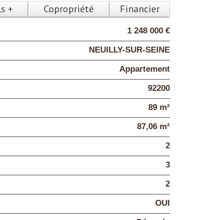
ls +
Copropriété
Financier
1 248 000 €
NEUILLY-SUR-SEINE
Appartement
92200
89 m²
87,06 m²
2
3
2
OUI