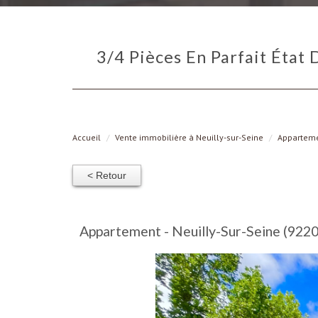
3/4 Pièces En Parfait État De 87m² Avec Balcon De 11,6m² Et Parking Double Boulevard De La
Accueil
Vente immobilière à Neuilly-sur-Seine
Appartem
< Retour
Appartement - Neuilly-Sur-Seine (92200