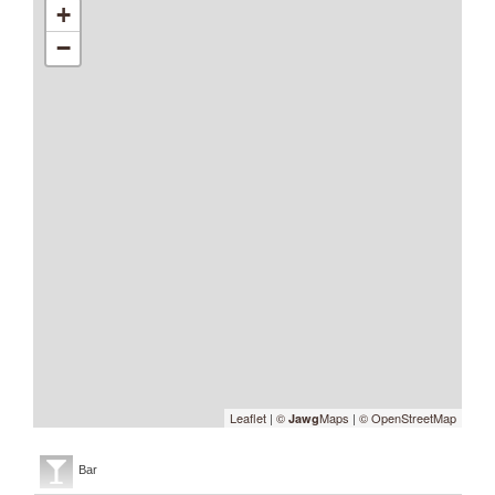
+
−
Leaflet
|
©
Maps
|
© OpenStreetMap
Jawg
Bar