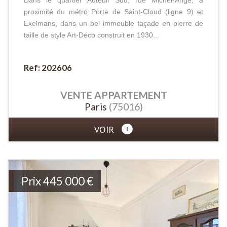
Dans le quartier Auteuil Sud, rue Michel-Ange, à
proximité du métro Porte de Saint-Cloud (ligne 9) et
Exelmans, dans un bel immeuble façade en pierre de
taille de style Art-Déco construit en 1930...
Ref: 202606
VENTE
APPARTEMENT
Paris
(75016)
VOIR
Prix
445 000
€