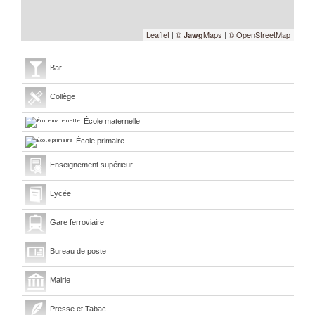
Leaflet
|
©
Maps
|
© OpenStreetMap
Jawg
Bar
Collège
École maternelle
École primaire
Enseignement supérieur
Lycée
Gare ferroviaire
Bureau de poste
Mairie
Presse et Tabac