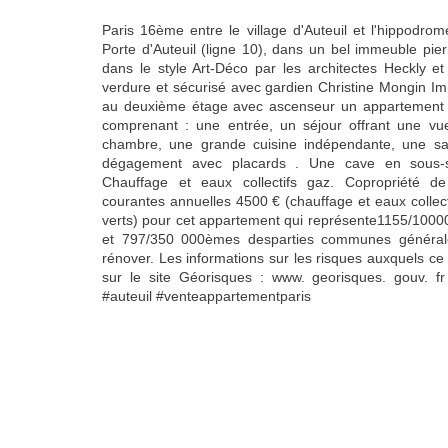
Paris 16ème entre le village d'Auteuil et l'hippodr
Porte d'Auteuil (ligne 10), dans un bel immeuble pierr
dans le style Art-Déco par les architectes Heckly e
verdure et sécurisé avec gardien Christine Mongin Im
au deuxième étage avec ascenseur un appartement 
comprenant : une entrée, un séjour offrant une vue
chambre, une grande cuisine indépendante, une sa
dégagement avec placards . Une cave en sous-
Chauffage et eaux collectifs gaz. Copropriété de
courantes annuelles 4500 € (chauffage et eaux collec
verts) pour cet appartement qui représente1155/100
et 797/350 000èmes desparties communes générales
rénover. Les informations sur les risques auxquels ce
sur le site Géorisques : www. georisques. gouv. f
#auteuil #venteappartementparis