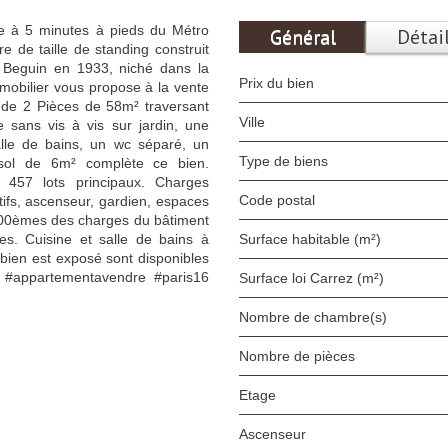
ome à 5 minutes à pieds du Métro
Général
Détai
e de taille de standing construit
t Beguin en 1933, niché dans la
Prix du bien
mobilier vous propose à la vente
de 2 Pièces de 58m² traversant
Ville
 sans vis à vis sur jardin, une
lle de bains, un wc séparé, un
Type de biens
sol de 6m² complète ce bien.
 457 lots principaux. Charges
Code postal
tifs, ascenseur, gardien, espaces
000èmes des charges du bâtiment
. Cuisine et salle de bains à
Surface habitable (m²)
 bien est exposé sont disponibles
r #appartementavendre #paris16
Surface loi Carrez (m²)
Nombre de chambre(s)
Nombre de pièces
Etage
Ascenseur