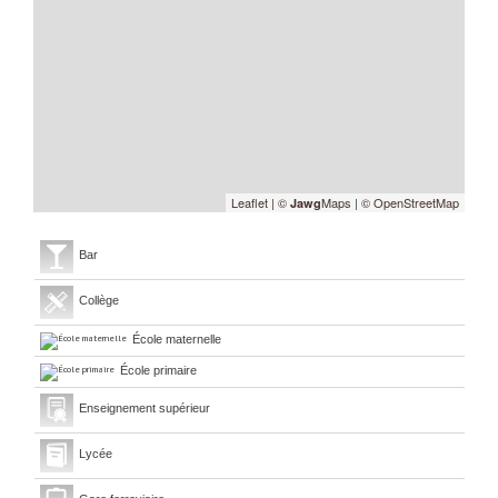
Leaflet
|
©
Maps
|
© OpenStreetMap
Jawg
Bar
Collège
École maternelle
École primaire
Enseignement supérieur
Lycée